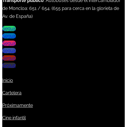
Transporte público
: Autobuses desde el intercambiador
de Moncloa:
651
/
654
. (
655
para cerca en la glorieta de
Av. de España)
Seguir
Seguir
Seguir
Seguir
Seguir
Seguir
Inicio
Cartelera
Próximamente
Cine infantil