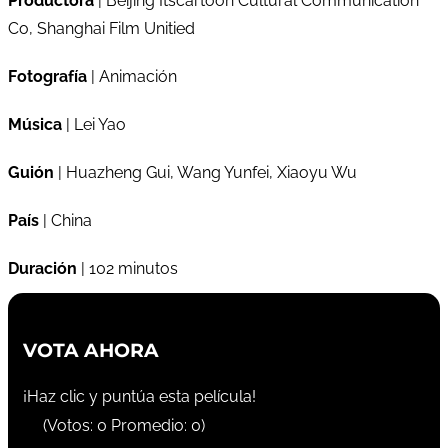
Productora
| Beijing Itscartoon Cultural Communication
Co, Shanghai Film Unitied
Fotografía
| Animación
Música
| Lei Yao
Guión
| Huazheng Gui, Wang Yunfei, Xiaoyu Wu
País
| China
Duración
| 102 minutos
VOTA AHORA
¡Haz clic y puntúa esta película!
(Votos:
0
Promedio:
0
)