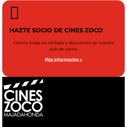

HAZTE SOCIO DE CINES ZOCO
Conoce todas las ventajas y descuentos de nuestro
club de socios.
Más información >