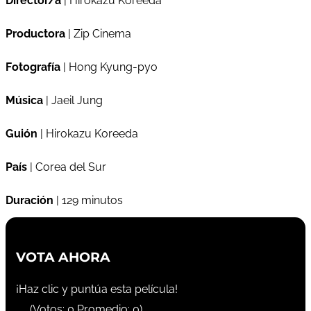
Director/a
| Hirokazu Koreeda
Productora
| Zip Cinema
Fotografía
| Hong Kyung-pyo
Música
| Jaeil Jung
Guión
| Hirokazu Koreeda
País
| Corea del Sur
Duración
| 129 minutos
VOTA AHORA
¡Haz clic y puntúa esta película!
(Votos:
0
Promedio:
0
)