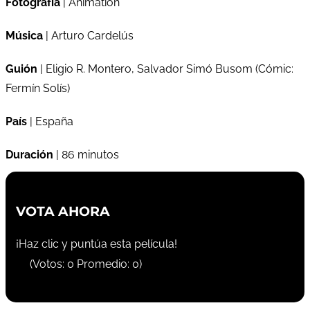
Fotografía
| Animation
Música
| Arturo Cardelús
Guión
| Eligio R. Montero, Salvador Simó Busom (Cómic:
Fermín Solís)
País
| España
Duración
| 86 minutos
VOTA AHORA
¡Haz clic y puntúa esta película!
(Votos:
0
Promedio:
0
)