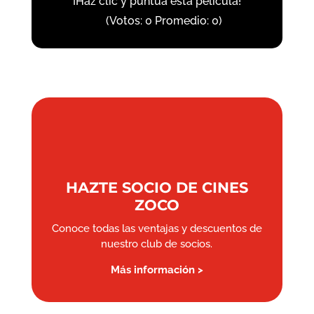
¡Haz clic y puntúa esta película!
(Votos:
0
Promedio:
0
)
HAZTE SOCIO DE CINES
ZOCO
Conoce todas las ventajas y descuentos de
nuestro club de socios.
Más información >