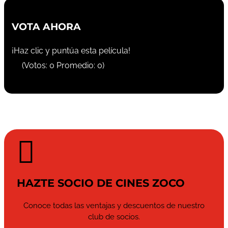
VOTA AHORA
¡Haz clic y puntúa esta película!
(Votos:
0
Promedio:
0
)

HAZTE SOCIO DE CINES ZOCO
Conoce todas las ventajas y descuentos de nuestro
club de socios.