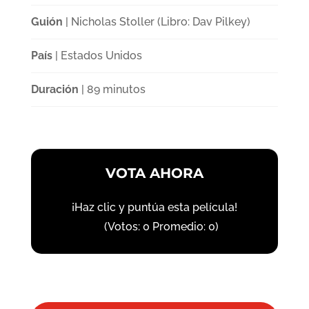
Guión
| Nicholas Stoller (Libro: Dav Pilkey)
País
| Estados Unidos
Duración
| 89 minutos
VOTA AHORA
¡Haz clic y puntúa esta película!
(Votos:
0
Promedio:
0
)