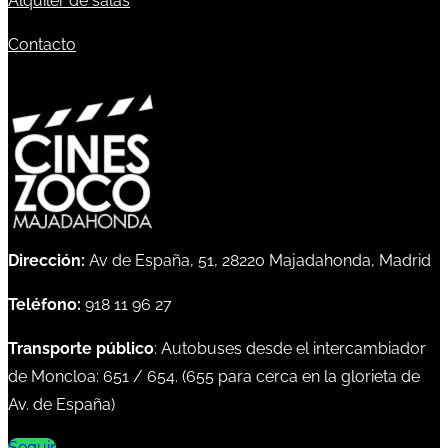
Alquiler de salas
Contacto
Dirección:
Av de España, 51, 28220 Majadahonda, Madrid
Teléfono:
918 11 96 27
Transporte público
: Autobuses desde el intercambiador
de Moncloa:
651
/
654
. (
655
para cerca en la glorieta de
Av. de España)
Seguir