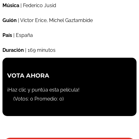
Música
| Federico Jusid
Guión
| Víctor Erice, Michel Gaztambide
País
| España
Duración
| 169 minutos
VOTA AHORA
¡Haz clic y puntúa esta película!
(Votos:
0
Promedio:
0
)