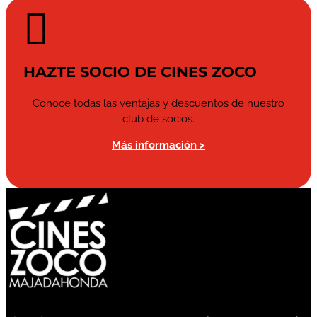

HAZTE SOCIO DE CINES ZOCO
Conoce todas las ventajas y descuentos de nuestro
club de socios.
Más información >