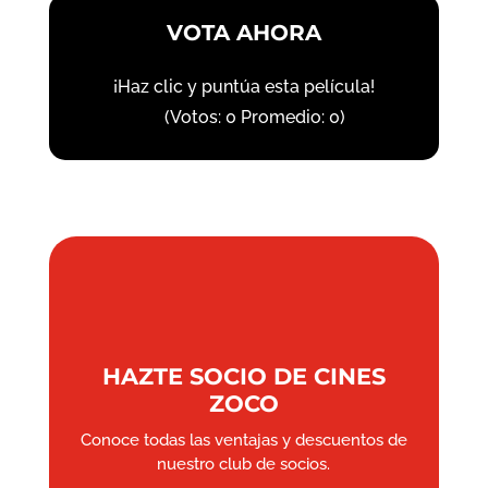
VOTA AHORA
¡Haz clic y puntúa esta película!
(Votos:
0
Promedio:
0
)
HAZTE SOCIO DE CINES
ZOCO
Conoce todas las ventajas y descuentos de
nuestro club de socios.