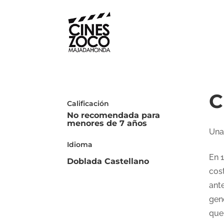
C
Calificación
No recomendada para
menores de 7 años
Una
Idioma
En 
Doblada Castellano
cos
ant
gen
que