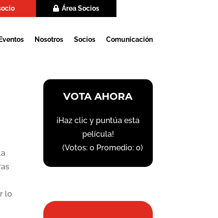
socio
Área Socios
Eventos
Nosotros
Socios
Comunicación
VOTA AHORA
¡Haz clic y puntúa esta
película!
(Votos:
0
Promedio:
0
)
la
ras
r lo