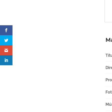
Má
Tít
Dir
Pro
Fot
Mú