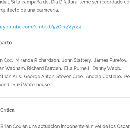
dial. Si la campaña del Día D fallara, teme ser recordado c
rquitecto de una carnicería.
.youtube.com/embed/52QcrzVy014
parto
an Cox, Miranda Richardson, John Slattery, James Purefoy,
ian Wadham, Richard Durden, Ella Purnell, Danny Webb,
athan Aris, George Anton, Steven Cree, Angela Costello, Pe
ond, Suki Waterhouse
Crítica
Brian Cox en una actuación imponente al nivel de los Oscar