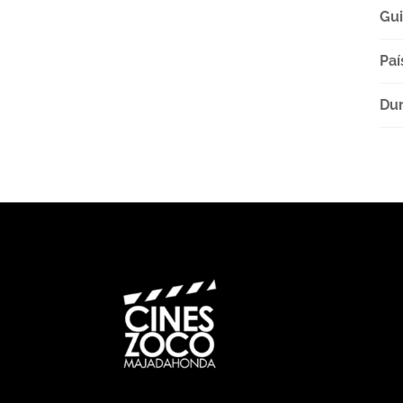
Gu
Paí
Dur