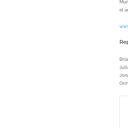
Mun
el a
www
Re
Bri
Jul
Jon
Orm