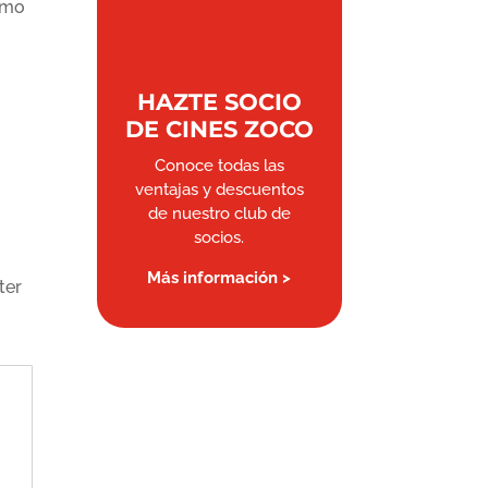
omo
HAZTE SOCIO
DE CINES ZOCO
Conoce todas las
ventajas y descuentos
de nuestro club de
socios.
Más información >
ter