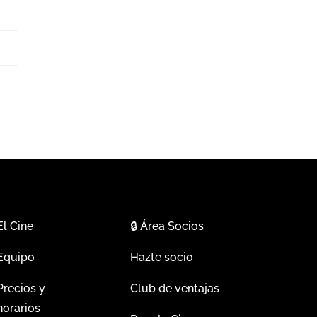
El Cine
🔒
Área Socios
Equipo
Hazte socio
Precios y
Club de ventajas
horarios