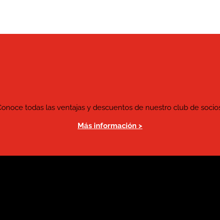
Conoce todas las ventajas y descuentos de nuestro club de socios
Más información >