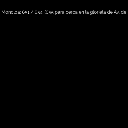
e Moncloa:
651
/
654
. (
655
para cerca en la glorieta de Av. de