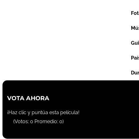
Fot
Mú
Gu
Paí
Dur
VOTA AHORA
¡Haz clic y puntúa esta película!
(Votos:
0
Promedio:
0
)