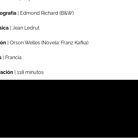
ografía
| Edmond Richard (B&W)
sica
| Jean Ledrut
ión
| Orson Welles (Novela: Franz Kafka)
s
| Francia
ación
| 118 minutos