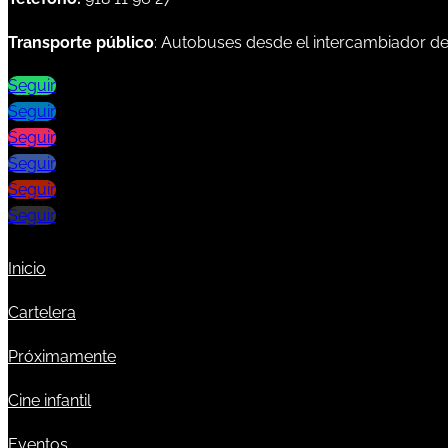
Transporte público
: Autobuses desde el intercambiador d
Seguir
Seguir
Seguir
Seguir
Seguir
Seguir
Inicio
Cartelera
Próximamente
Cine infantil
Eventos