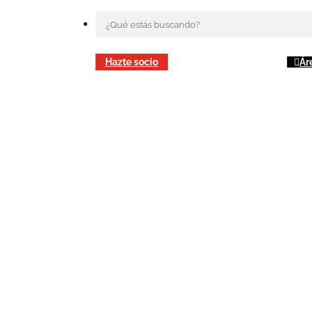
Hazte socio
Ár