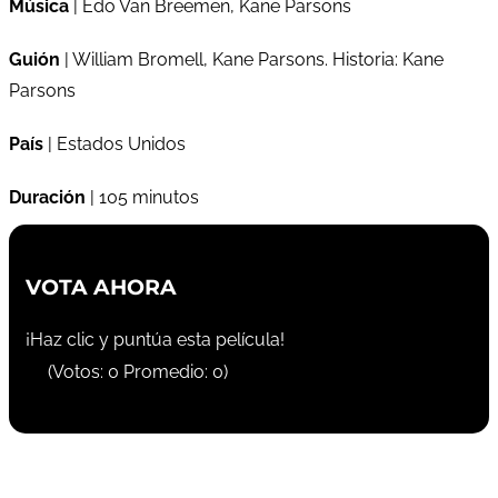
Música
| Edo Van Breemen, Kane Parsons
Guión
| William Bromell, Kane Parsons. Historia: Kane
Parsons
País
| Estados Unidos
Duración
| 105 minutos
VOTA AHORA
¡Haz clic y puntúa esta película!
(Votos:
0
Promedio:
0
)