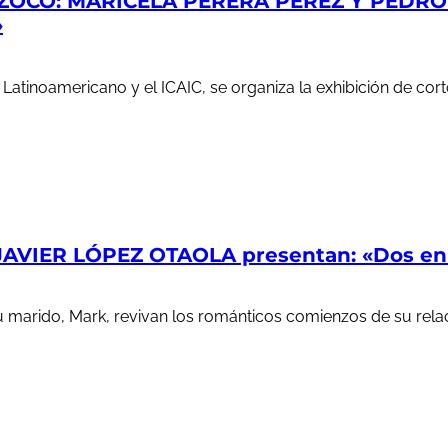
ZOCO: MARICELA PERERA PÉREZ Y PEDRO S
»
e Latinoamericano y el ICAIC, se organiza la exhibición de c
AVIER LÓPEZ OTAOLA presentan: «Dos en l
u marido, Mark, revivan los románticos comienzos de su rela