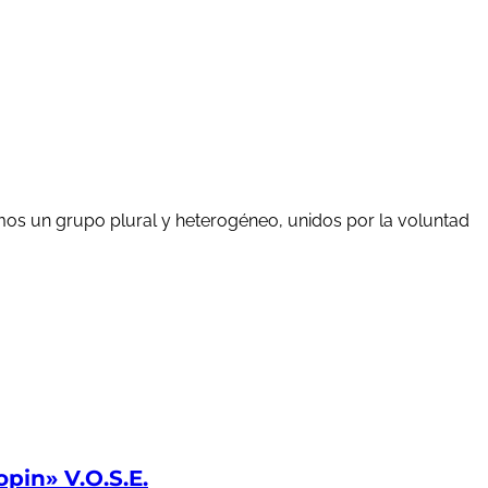
mos un grupo plural y heterogéneo, unidos por la voluntad
in» V.O.S.E.