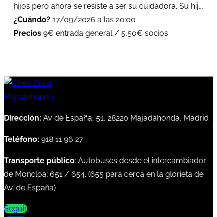
hijos pero ahora se resiste a ser su cuidadora. Su hij...
¿Cuándo?
17/09/2026 a las 20:00
Precios
9€ entrada general / 5,50€ socios
Dirección:
Av de España, 51, 28220 Majadahonda, Madrid
Teléfono:
918 11 96 27
Transporte público
: Autobuses desde el intercambiador
de Moncloa:
651
/
654
. (
655
para cerca en la glorieta de
Av. de España)
Seguir