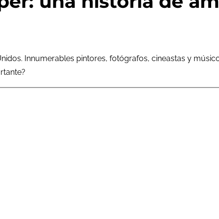
er: una historia de a
idos. Innumerables pintores, fotógrafos, cineastas y músicos 
rtante?