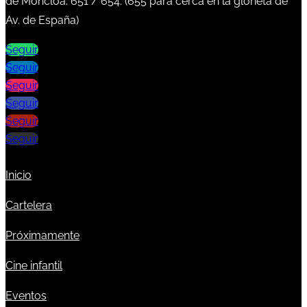
de Moncloa:
651
/
654
. (
655
para cerca en la glorieta de
Av. de España)
Seguir
Seguir
Seguir
Seguir
Seguir
Seguir
Inicio
Cartelera
Próximamente
Cine infantil
Eventos