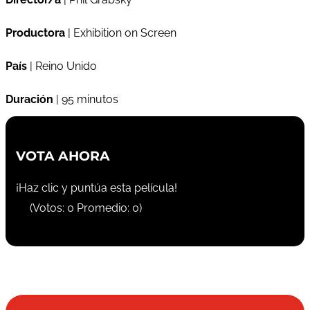
Productora
| Exhibition on Screen
País
| Reino Unido
Duración
| 95 minutos
VOTA AHORA
¡Haz clic y puntúa esta película!
(Votos:
0
Promedio:
0
)