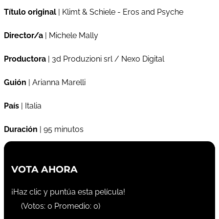
Título original
| Klimt & Schiele - Eros and Psyche
Director/a
| Michele Mally
Productora
| 3d Produzioni srl / Nexo Digital
Guión
| Arianna Marelli
País
| Italia
Duración
| 95 minutos
VOTA AHORA
¡Haz clic y puntúa esta película!
(Votos:
0
Promedio:
0
)