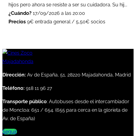
hijos pero ahora se resiste a ser su cuidadora. Su hij...
¿Cuándo?
17/09/2026 a las 20:00
Precios
9€ entrada general / 5,50€ socios
Dirección:
Av de España, 51, 28220 Majadahonda, Madrid
Teléfono:
918 11 96 27
Transporte público
: Autobuses desde el intercambiador
de Moncloa:
651
/
654
. (
655
para cerca en la glorieta de
Av. de España)
Seguir