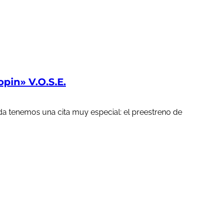
in» V.O.S.E.
a tenemos una cita muy especial: el preestreno de