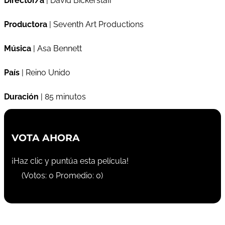
Director/a
| David Bickerstaff
Productora
| Seventh Art Productions
Música
| Asa Bennett
País
| Reino Unido
Duración
| 85 minutos
VOTA AHORA
¡Haz clic y puntúa esta película!
(Votos:
0
Promedio:
0
)