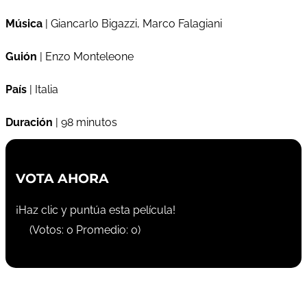
Música
| Giancarlo Bigazzi, Marco Falagiani
Guión
| Enzo Monteleone
País
| Italia
Duración
| 98 minutos
VOTA AHORA
¡Haz clic y puntúa esta película!
(Votos:
0
Promedio:
0
)