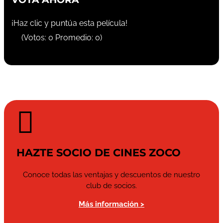
¡Haz clic y puntúa esta película!
(Votos:
0
Promedio:
0
)

HAZTE SOCIO DE CINES ZOCO
Conoce todas las ventajas y descuentos de nuestro
club de socios.
Más información >