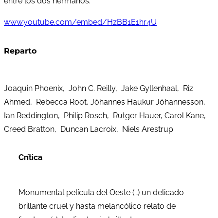
entre los dos hermanos.
www.youtube.com/embed/HzBB1E1hr4U
Reparto
Joaquin Phoenix, John C. Reilly, Jake Gyllenhaal, Riz
Ahmed, Rebecca Root, Jóhannes Haukur Jóhannesson,
Ian Reddington, Philip Rosch, Rutger Hauer, Carol Kane,
Creed Bratton, Duncan Lacroix, Niels Arestrup
Crítica
Monumental película del Oeste (…) un delicado
brillante cruel y hasta melancólico relato de