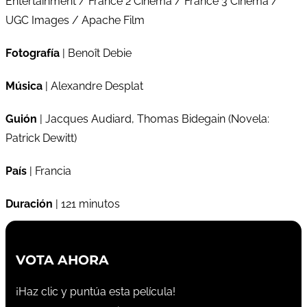
Entertainment / France 2 Cinema / France 3 Cinéma /
UGC Images / Apache Film
Fotografía
| Benoît Debie
Música
| Alexandre Desplat
Guión
| Jacques Audiard, Thomas Bidegain (Novela:
Patrick Dewitt)
País
| Francia
Duración
| 121 minutos
VOTA AHORA
¡Haz clic y puntúa esta película!