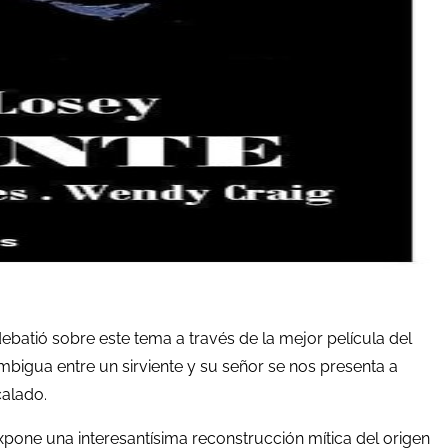
 debatió sobre este tema a través de la mejor película del
mbigua entre un sirviente y su señor se nos presenta a
calado.
 expone una interesantísima reconstrucción mítica del origen