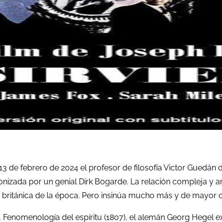
l 13 de febrero de 2024 el profesor de filosofía Victor Guedán
onizada por un genial Dirk Bogarde. La relación compleja y a
ad británica de la época. Pero insinúa mucho más y de mayor 
ofía, Fenomenología del espíritu (1807), el alemán Georg Hegel