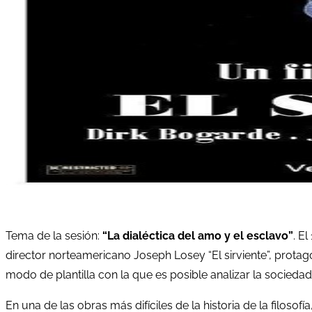
Tema de la sesión:
“La dialéctica del amo y el esclavo”
. E
director norteamericano Joseph Losey “El sirviente”, protag
modo de plantilla con la que es posible analizar la socied
En una de las obras más difíciles de la historia de la filos