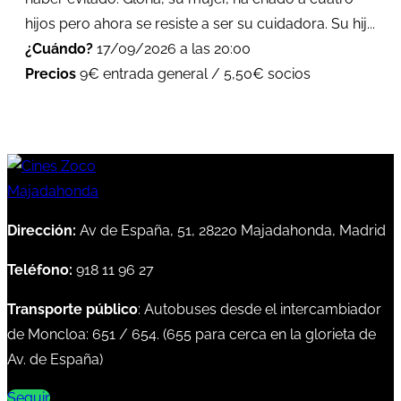
hijos pero ahora se resiste a ser su cuidadora. Su hij...
¿Cuándo?
17/09/2026 a las 20:00
Precios
9€ entrada general / 5,50€ socios
Dirección:
Av de España, 51, 28220 Majadahonda, Madrid
Teléfono:
918 11 96 27
Transporte público
: Autobuses desde el intercambiador
de Moncloa:
651
/
654
. (
655
para cerca en la glorieta de
Av. de España)
Seguir