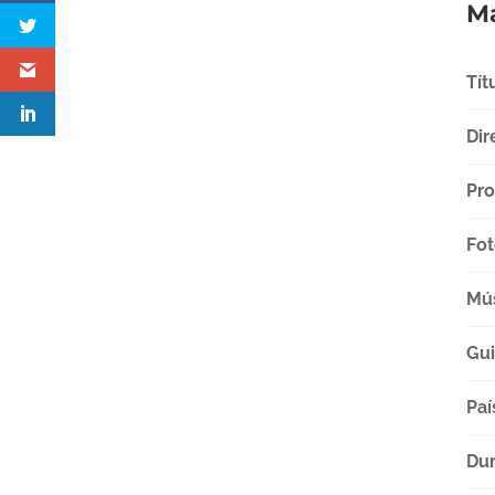
Má
Tít
Dir
Pro
Fot
Mú
Gu
Paí
Dur