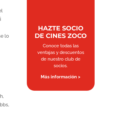
el
i
HAZTE SOCIO
DE CINES ZOCO
se lo
Conoce todas las
ventajas y descuentos
de nuestro club de
socios.
Más información >
h,
ibbs,