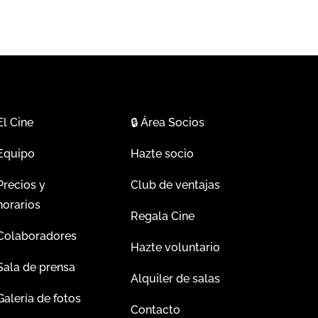
El Cine
🔒
Área Socios
Equipo
Hazte socio
Precios y
Club de ventajas
horarios
Regala Cine
Colaboradores
Hazte voluntario
Sala de prensa
Alquiler de salas
Galería de fotos
Contacto