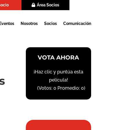
socio
Área Socios
Eventos
Nosotros
Socios
Comunicación
VOTA AHORA
¡Haz clic y puntúa esta
s
película!
(Votos:
0
Promedio:
0
)