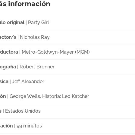
s información
ulo original
| Party Girl
ector/a
| Nicholas Ray
ductora
| Metro-Goldwyn-Mayer (MGM)
ografía
| Robert Bronner
sica
| Jeff Alexander
ión
| George Wells. Historia: Leo Katcher
s
| Estados Unidos
ación
| 99 minutos