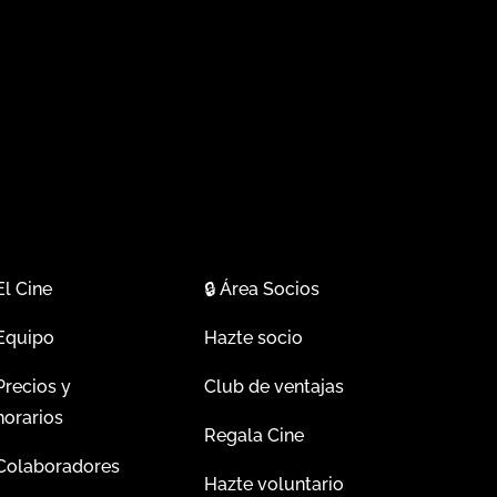
El Cine
🔒
Área Socios
Equipo
Hazte socio
Precios y
Club de ventajas
horarios
Regala Cine
Colaboradores
Hazte voluntario