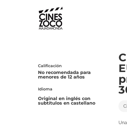
C
E
Calificación
No recomendada para
p
menores de 12 años
3
Idioma
Original en inglés con
subtítulos en castellano
C
Una