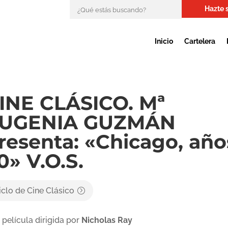
Hazte 
Inicio
Cartelera
INE CLÁSICO. Mª
UGENIA GUZMÁN
resenta: «Chicago, año
0» V.O.S.
iclo de Cine Clásico
 película dirigida por
Nicholas Ray