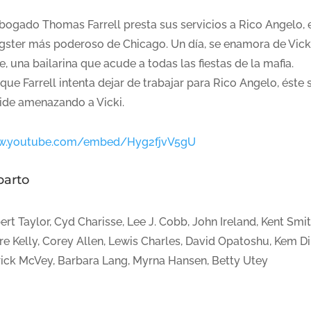
abogado Thomas Farrell presta sus servicios a Rico Angelo, 
gster más poderoso de Chicago. Un día, se enamora de Vick
, una bailarina que acude a todas las fiestas de la mafia.
ue Farrell intenta dejar de trabajar para Rico Angelo, éste 
ide amenazando a Vicki.
.youtube.com/embed/Hyg2fjvV5gU
parto
rt Taylor, Cyd Charisse, Lee J. Cobb, John Ireland, Kent Smit
re Kelly, Corey Allen, Lewis Charles, David Opatoshu, Kem D
rick McVey, Barbara Lang, Myrna Hansen, Betty Utey