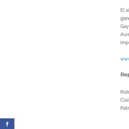
El 
gán
Gaye
Aunq
imp
www
Re
Robe
Clai
Pat