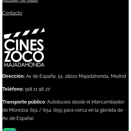
Alquiler de salas
Contacto
Dirección:
Av de España, 51, 28220 Majadahonda, Madrid
Teléfono:
918 11 96 27
Transporte público
: Autobuses desde el intercambiador
de Moncloa:
651
/
654
. (
655
para cerca en la glorieta de
Av. de España)
Seguir