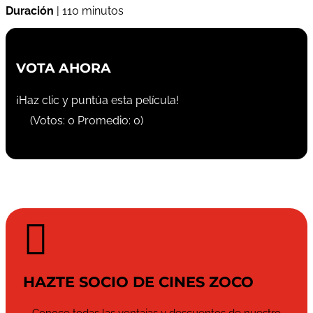
Duración
| 110 minutos
VOTA AHORA
¡Haz clic y puntúa esta película!
(Votos:
0
Promedio:
0
)

HAZTE SOCIO DE CINES ZOCO