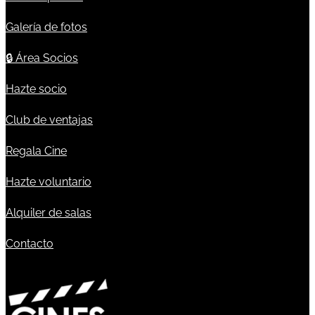
Galería de fotos
🔒
Área Socios
Hazte socio
Club de ventajas
Regala Cine
Hazte voluntario
Alquiler de salas
Contacto