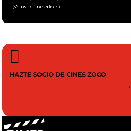
(Votos:
0
Promedio:
0
)

HAZTE SOCIO DE CINES ZOCO