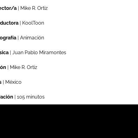
ector/a
| Mike R. Ortiz
ductora
| KoolToon
ografía
| Animación
sica
| Juan Pablo Miramontes
ión
| Mike R. Ortiz
s
| México
ación
| 105 minutos