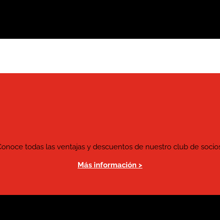
Conoce todas las ventajas y descuentos de nuestro club de socios
Más información >