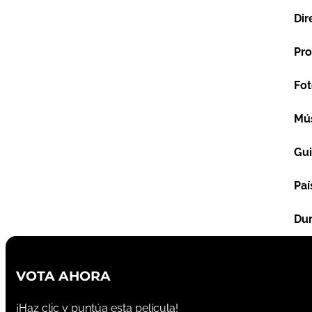
Dir
Pro
Fot
Mú
Gu
Paí
Dur
VOTA AHORA
¡Haz clic y puntúa esta película!