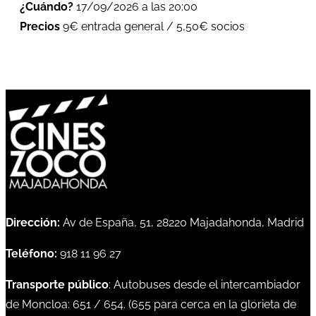
¿Cuándo?
17/09/2026 a las 20:00
Precios
9€ entrada general / 5,50€ socios
Dirección:
Av de España, 51, 28220 Majadahonda, Madrid
Teléfono:
918 11 96 27
Transporte público
: Autobuses desde el intercambiador
de Moncloa:
651
/
654
. (
655
para cerca en la glorieta de