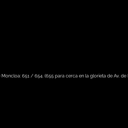
e Moncloa:
651
/
654
. (
655
para cerca en la glorieta de Av. de