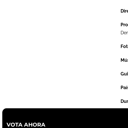
Dir
Pro
Den
Fot
Mú
Gu
Paí
Dur
VOTA AHORA