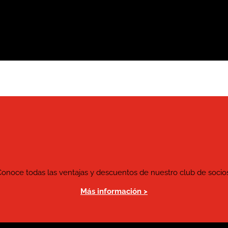
Conoce todas las ventajas y descuentos de nuestro club de socios
Más información >