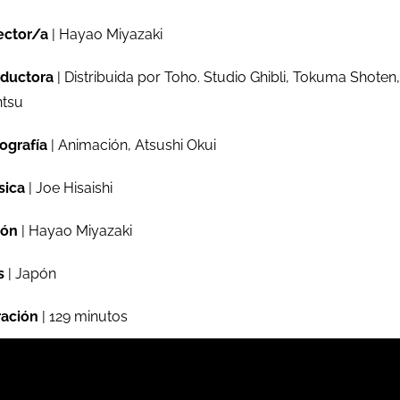
ector/a
| Hayao Miyazaki
ductora
| Distribuida por Toho. Studio Ghibli, Tokuma Shoten,
tsu
ografía
| Animación, Atsushi Okui
sica
| Joe Hisaishi
ión
| Hayao Miyazaki
s
| Japón
ación
| 129 minutos