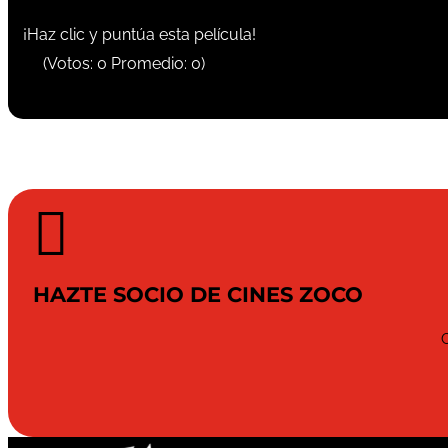
¡Haz clic y puntúa esta película!
(Votos:
0
Promedio:
0
)

HAZTE SOCIO DE CINES ZOCO