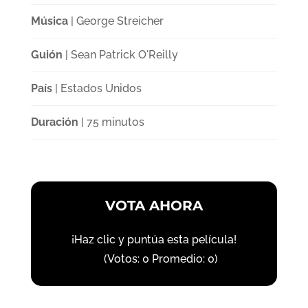
Música
| George Streicher
Guión
| Sean Patrick O'Reilly
País
| Estados Unidos
Duración
| 75 minutos
VOTA AHORA
¡Haz clic y puntúa esta película!
(Votos:
0
Promedio:
0
)