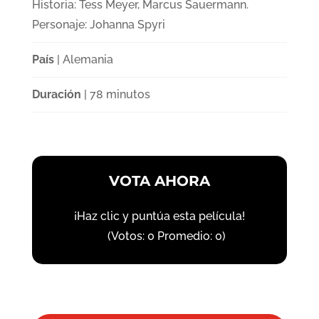
Historia: Tess Meyer, Marcus Sauermann.
Personaje: Johanna Spyri
País
| Alemania
Duración
| 78 minutos
VOTA AHORA
¡Haz clic y puntúa esta película!
(Votos:
0
Promedio:
0
)