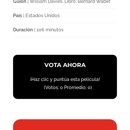
Guión
| William Davies. Libro: Bernard Waber
País
| Estados Unidos
Duración
| 106 minutos
VOTA AHORA
¡Haz clic y puntúa esta película!
(Votos:
0
Promedio:
0
)