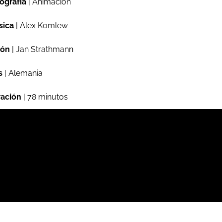
ografía
| Animación
sica
| Alex Komlew
ión
| Jan Strathmann
s
| Alemania
ación
| 78 minutos