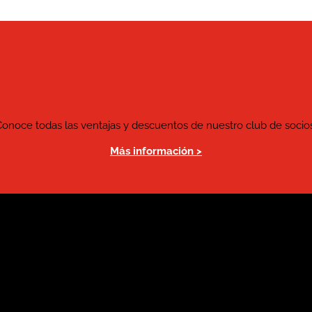
Conoce todas las ventajas y descuentos de nuestro club de socios
Más información >