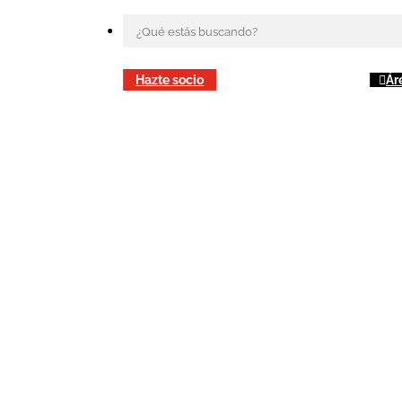
Hazte socio
Ár