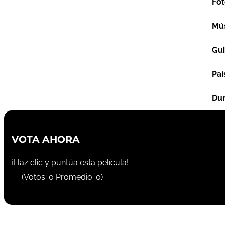
Fot
Mú
Gu
Paí
Dur
VOTA AHORA
¡Haz clic y puntúa esta película!
(Votos:
0
Promedio:
0
)