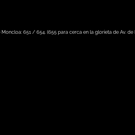
e Moncloa:
651
/
654
. (
655
para cerca en la glorieta de Av. de