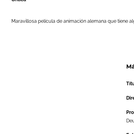
Maravillosa película de animación alemana que tiene al
Má
Tít
Dir
Pro
Deu