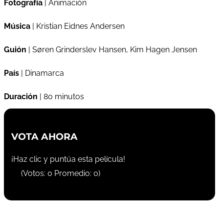
Fotografía
| Animación
Música
| Kristian Eidnes Andersen
Guión
| Søren Grinderslev Hansen, Kim Hagen Jensen
País
| Dinamarca
Duración
| 80 minutos
VOTA AHORA
¡Haz clic y puntúa esta película!
(Votos:
0
Promedio:
0
)