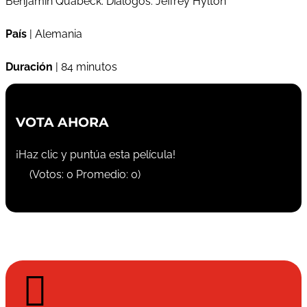
Benjamin Quabeck. Diálogos: Jeffrey Hylton
País
| Alemania
Duración
| 84 minutos
VOTA AHORA
¡Haz clic y puntúa esta película!
(Votos:
0
Promedio:
0
)
