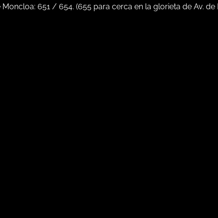
e Moncloa:
651
/
654
. (
655
para cerca en la glorieta de Av. de