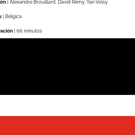
ión
| Alexandre Brouillard, David Rémy, Yan Volsy
s
| Bélgica
ación
| 66 minutos