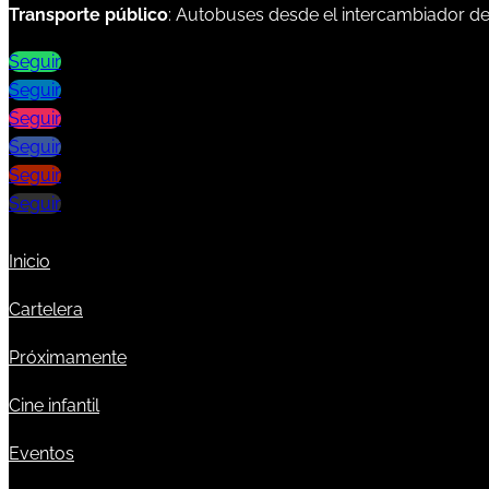
Transporte público
: Autobuses desde el intercambiador d
Seguir
Seguir
Seguir
Seguir
Seguir
Seguir
Inicio
Cartelera
Próximamente
Cine infantil
Eventos