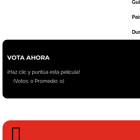
Gu
Paí
Dur
VOTA AHORA
¡Haz clic y puntúa esta película!
(Votos:
0
Promedio:
0
)
