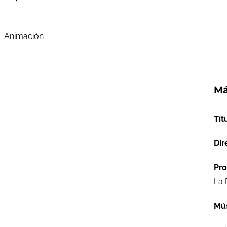
Animación
Má
Tít
Dir
Pro
La 
Mú