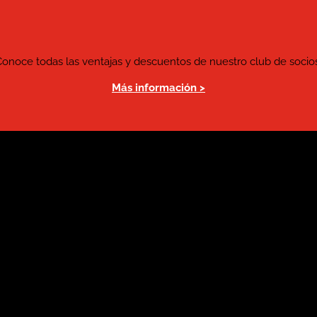
Conoce todas las ventajas y descuentos de nuestro club de socios
Más información >