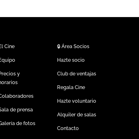
El Cine
🔒
Área Socios
Equipo
Hazte socio
Precios y
Club de ventajas
horarios
Regala Cine
Colaboradores
Hazte voluntario
Sala de prensa
Alquiler de salas
Galería de fotos
Contacto