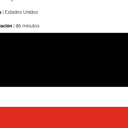
s
| Estados Unidos
ación
| 86 minutos