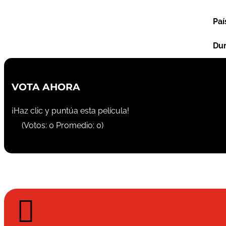
Paí
Dur
VOTA AHORA
¡Haz clic y puntúa esta película!
(Votos:
0
Promedio:
0
)
