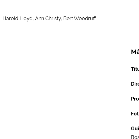
Harold Lloyd, Ann Christy, Bert Woodruff
Má
Tít
Dir
Pro
Fot
Gu
Bo