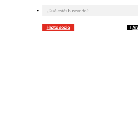
Hazte socio
Ár