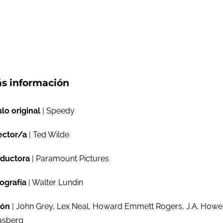
s información
ulo original
| Speedy
ector/a
| Ted Wilde
ductora
| Paramount Pictures
ografía
| Walter Lundin
ión
| John Grey, Lex Neal, Howard Emmett Rogers, J.A. Howe,
asberg