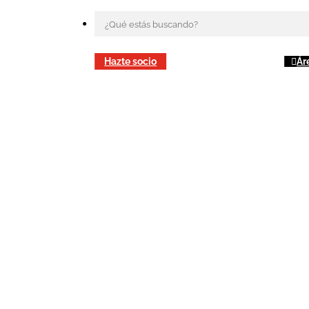
Hazte socio
Ár