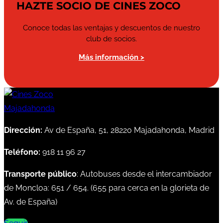
HAZTE SOCIO DE CINES ZOCO
Conoce todas las ventajas y descuentos de nuestro
club de socios.
Más información >
Dirección:
Av de España, 51, 28220 Majadahonda, Madrid
Teléfono:
918 11 96 27
Transporte público
: Autobuses desde el intercambiador
de Moncloa:
651
/
654
. (
655
para cerca en la glorieta de
Av. de España)