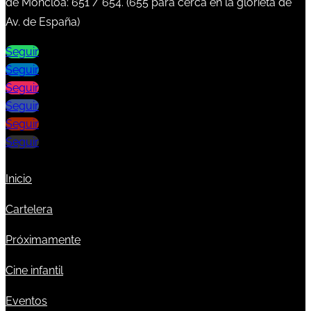
de Moncloa:
651
/
654
. (
655
para cerca en la glorieta de
Av. de España)
Seguir
Seguir
Seguir
Seguir
Seguir
Seguir
Inicio
Cartelera
Próximamente
Cine infantil
Eventos