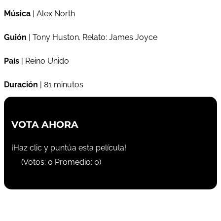
Música
| Alex North
Guión
| Tony Huston. Relato: James Joyce
País
| Reino Unido
Duración
| 81 minutos
VOTA AHORA
¡Haz clic y puntúa esta película!
(Votos:
0
Promedio:
0
)