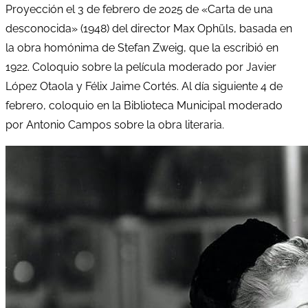
Proyección el 3 de febrero de 2025 de «Carta de una
desconocida» (1948) del director Max Ophüls, basada en
la obra homónima de Stefan Zweig, que la escribió en
1922. Coloquio sobre la película moderado por Javier
López Otaola y Félix Jaime Cortés. Al día siguiente 4 de
febrero, coloquio en la Biblioteca Municipal moderado
por Antonio Campos sobre la obra literaria.