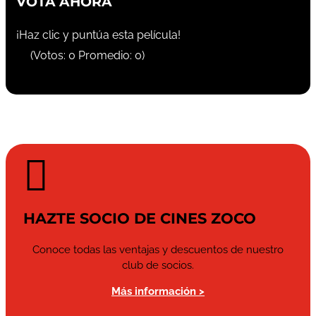
VOTA AHORA
¡Haz clic y puntúa esta película!
(Votos:
0
Promedio:
0
)

HAZTE SOCIO DE CINES ZOCO
Conoce todas las ventajas y descuentos de nuestro
club de socios.
Más información >