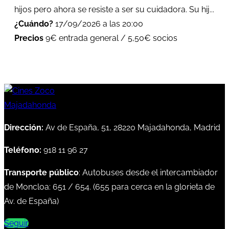
hijos pero ahora se resiste a ser su cuidadora. Su hij...
¿Cuándo?
17/09/2026 a las 20:00
Precios
9€ entrada general / 5,50€ socios
Dirección:
Av de España, 51, 28220 Majadahonda, Madrid
Teléfono:
918 11 96 27
Transporte público
: Autobuses desde el intercambiador
de Moncloa:
651
/
654
. (
655
para cerca en la glorieta de
Av. de España)
Seguir