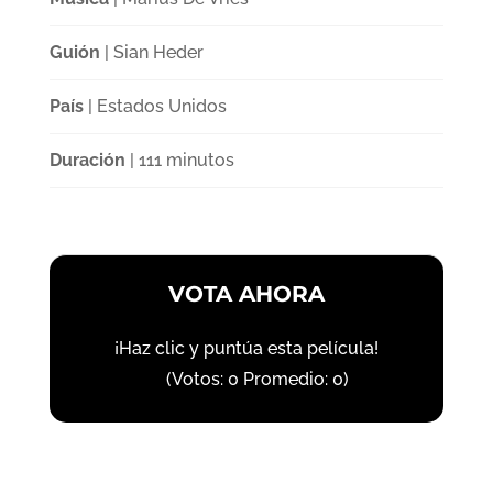
Guión
| Sian Heder
País
| Estados Unidos
Duración
| 111 minutos
VOTA AHORA
¡Haz clic y puntúa esta película!
(Votos:
0
Promedio:
0
)