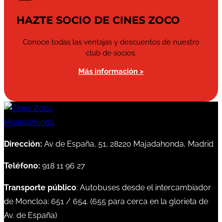
HAZTE SOCIO DE CINES ZOCO
Conoce todas las ventajas y descuentos de nuestro
club de socios.
Más información >
Dirección:
Av de España, 51, 28220 Majadahonda, Madrid
Teléfono:
918 11 96 27
Transporte público
: Autobuses desde el intercambiador
de Moncloa:
651
/
654
. (
655
para cerca en la glorieta de
Av. de España)