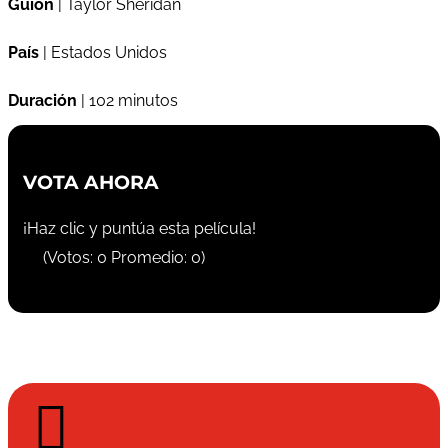
Guión
| Taylor Sheridan
País
| Estados Unidos
Duración
| 102 minutos
VOTA AHORA
¡Haz clic y puntúa esta película!
(Votos:
0
Promedio:
0
)
